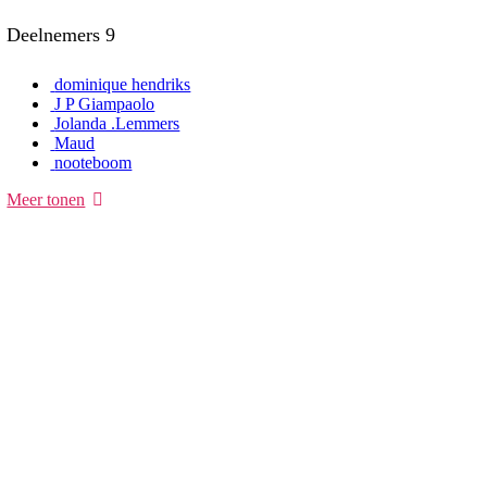
Deelnemers
9
dominique hendriks
J P Giampaolo
Jolanda .Lemmers
Maud
nooteboom
Meer tonen