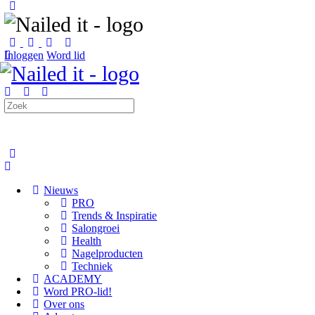
Toggle
Side
Panel
Inloggen
Word lid
Zoeken
naar:
Nieuws
PRO
Trends & Inspiratie
Salongroei
Health
Nagelproducten
Techniek
ACADEMY
Word PRO-lid!
Over ons