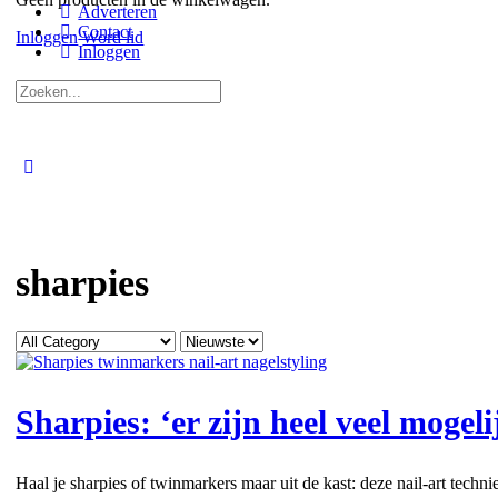
Adverteren
Contact
Inloggen
Word lid
Inloggen
Zoeken
naar:
Close
search
sharpies
Categorie
Sort
by
Sharpies: ‘er zijn heel veel mogel
Haal je sharpies of twinmarkers maar uit de kast: deze nail-art tech