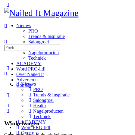
Toggle
Side
Panel
Nieuws
PRO
Trends & Inspiratie
Salongroei
Zoeken
Health
naar:
Nagelproducten
Techniek
ACADEMY
Word PRO-lid!
Over Nailed It
Adverteren
Nieuws
Contact
PRO
Trends & Inspiratie
More
Salongroei
options
Health
Nagelproducten
Techniek
ACADEMY
Winkelwagen
Word PRO-lid!
Over ons
Geen producten in de winkelwagen.