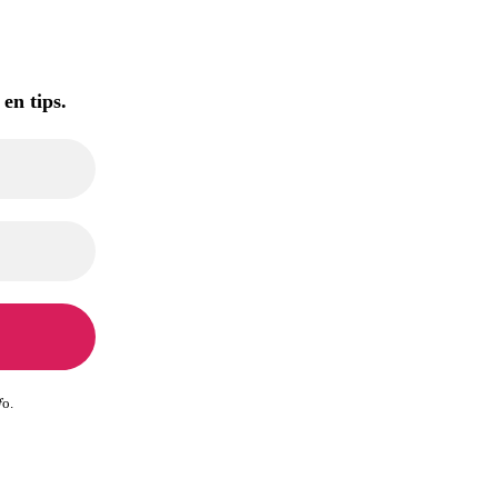
 en tips.
f
o.