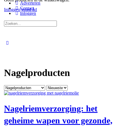
Adverteren
Contact
Inloggen
Word lid
Inloggen
Zoeken
naar:
Close
search
Nagelproducten
Categorie
Sort
by
Nagelriemverzorging: het
geheime wapen voor gezonde,