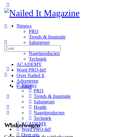
Toggle
Side
Panel
Nieuws
PRO
Trends & Inspiratie
Salongroei
Zoeken
Health
naar:
Nagelproducten
Techniek
ACADEMY
Word PRO-lid!
Over Nailed It
Adverteren
Nieuws
Contact
PRO
Trends & Inspiratie
More
Salongroei
options
Health
Nagelproducten
Techniek
ACADEMY
Winkelwagen
Word PRO-lid!
Over ons
Geen producten in de winkelwagen.