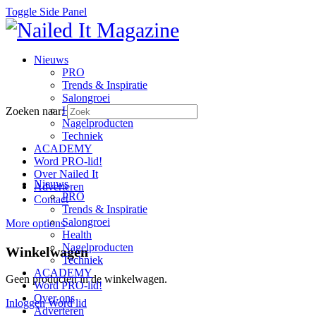
Toggle Side Panel
Nieuws
PRO
Trends & Inspiratie
Salongroei
Health
Zoeken naar:
Nagelproducten
Techniek
ACADEMY
Word PRO-lid!
Over Nailed It
Nieuws
Adverteren
PRO
Contact
Trends & Inspiratie
Salongroei
More options
Health
Nagelproducten
Winkelwagen
Techniek
ACADEMY
Geen producten in de winkelwagen.
Word PRO-lid!
Over ons
Inloggen
Word lid
Adverteren