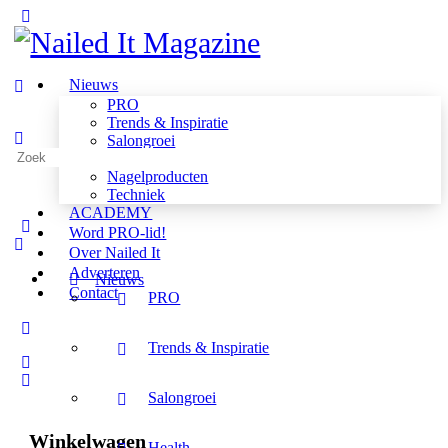
Toggle
Side
Panel
Nieuws
PRO
Trends & Inspiratie
Salongroei
Zoeken
Health
naar:
Nagelproducten
Techniek
ACADEMY
Word PRO-lid!
Over Nailed It
Adverteren
Nieuws
Contact
PRO
More
options
Trends & Inspiratie
Salongroei
Winkelwagen
Health