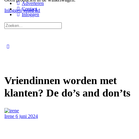
Adverteren
Contact
Inloggen
Word lid
Inloggen
Zoeken
naar:
Close
search
Vriendinnen worden met
klanten? De do’s and don’ts
Irene
6 juni 2024