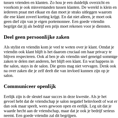
tussen vrienden en klanten. Zo hou je een duidelijk overzicht en
voorkom je ook misverstanden tussen klanten. De wereld is klein en
iedereen praat met elkaar en dan moet je straks uitleggen waarom
die ene klant zoveel korting krijgt. En dat niet alleen, je moet ook
geen dief zijn van je eigen portemonnee. Een goede vriendin
begrijpt dat jij als bedrijf een prijs moet rekenen voor je diensten.
Deel geen persoonlijke zaken
Als stylist en vriendin kom je veel te weten over je klant. Omdat je
vriendin ook klant blijft is het daarom cruciaal om haar privacy te
blijven respecteren. Ook al ben je als vriendin snel geneigd sommige
zaken te delen met anderen, het blijft een klant. En wat happens in
the salon, stays in de salon. Die grens mag niet vervagen. Denk ook
na over zaken die je zelf deelt die van invloed kunnen zijn op je
salon.
Communiceer openlijk
Eerlijk zijn is de sleutel naar succes in deze kwestie. Als je het
gevoel hebt dat de vriendschap je salon negatief beïnvloedt of wat er
dan ook maar speelt, wees gewoon open en eerlijk. Leg uit dat je
waarde hecht aan de vriendschap, maar dat je ook je bedrijf serieus
neemt. Een goede vriendin zal dit begrijpen.