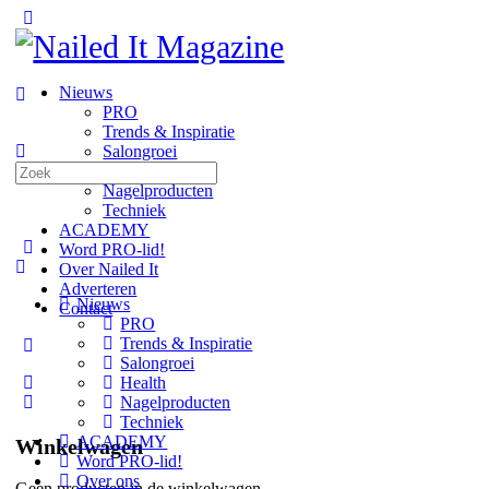
Toggle
Side
Panel
Nieuws
PRO
Trends & Inspiratie
Salongroei
Zoeken
Health
naar:
Nagelproducten
Techniek
ACADEMY
Word PRO-lid!
Over Nailed It
Adverteren
Nieuws
Contact
PRO
Trends & Inspiratie
More
Salongroei
options
Health
Nagelproducten
Techniek
ACADEMY
Winkelwagen
Word PRO-lid!
Over ons
Geen producten in de winkelwagen.