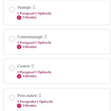
Hoofdstuk Inhoud
Strategie
0% COMPLEET
0/1 Stappen
1 Paragraaf
1 Opdracht
Uitbreiden
Social media kanalen
Hoofdstuk Inhoud
Contentstrategie
0% COMPLEET
0/1 Stappen
1 Paragraaf
1 Opdracht
Social media kanalen
Uitbreiden
Strategie
Hoofdstuk Inhoud
Content
0% COMPLEET
0/1 Stappen
1 Paragraaf
1 Opdracht
Strategie
Uitbreiden
Contentstrategie
Hoofdstuk Inhoud
Posts maken
0% COMPLEET
0/1 Stappen
3 Paragrafen
1 Opdracht
Contentstrategie
Uitbreiden