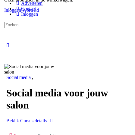
Adverteren
Contact
Inloggen
Word lid
Inloggen
Zoeken
naar:
Close
search
Social media
,
Social media voor jouw
salon
Bekijk Cursus details