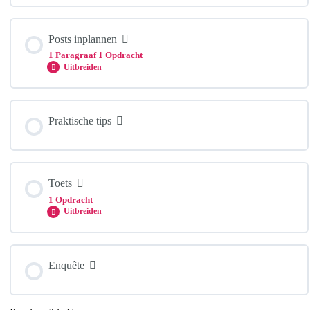
Content
Hoofdstuk Inhoud
Posts inplannen
0% COMPLEET
0/3 Stappen
1 Paragraaf
1 Opdracht
Content
Uitbreiden
Posts maken
Hoofdstuk Inhoud
Praktische tips
0% COMPLEET
0/1 Stappen
Planning
Posts inplannen
Toets
Canva
1 Opdracht
Uitbreiden
Posts inplannen
Rechtenvrije foto’s
Hoofdstuk Inhoud
Enquête