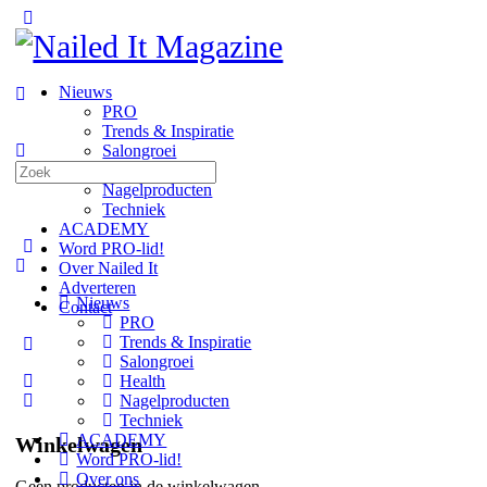
Toggle
Side
Panel
Nieuws
PRO
Trends & Inspiratie
Salongroei
Zoeken
Health
naar:
Nagelproducten
Techniek
ACADEMY
Word PRO-lid!
Over Nailed It
Adverteren
Nieuws
Contact
PRO
Trends & Inspiratie
More
Salongroei
options
Health
Nagelproducten
Techniek
ACADEMY
Winkelwagen
Word PRO-lid!
Over ons
Geen producten in de winkelwagen.