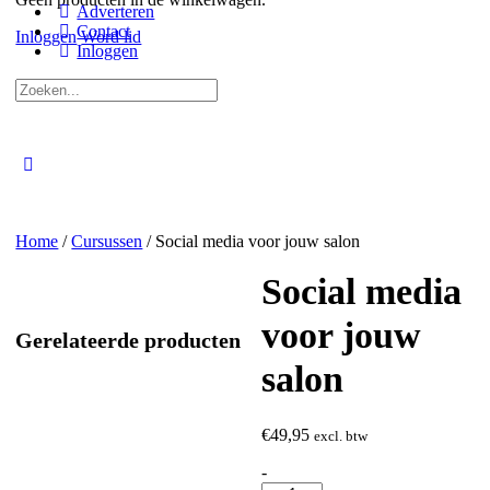
Adverteren
Contact
Inloggen
Word lid
Inloggen
Zoeken
naar:
Close
search
Home
/
Cursussen
/ Social media voor jouw salon
Social media
voor jouw
Gerelateerde producten
salon
€
49,95
excl. btw
Social
-