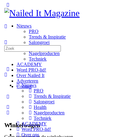
Toggle
Side
Panel
Nieuws
PRO
Trends & Inspiratie
Salongroei
Zoeken
Health
naar:
Nagelproducten
Techniek
ACADEMY
Word PRO-lid!
Over Nailed It
Adverteren
Nieuws
Contact
PRO
Trends & Inspiratie
More
Salongroei
options
Health
Nagelproducten
Techniek
ACADEMY
Winkelwagen
Word PRO-lid!
Over ons
Geen producten in de winkelwagen.