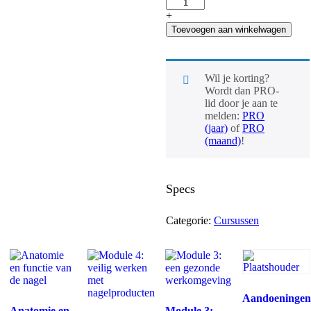
media
voor
+
jouw
Toevoegen aan winkelwagen
salon
hoeveelheid
Wil je korting?
Wordt dan PRO-
lid door je aan te
melden:
PRO
(jaar)
of
PRO
(maand)
!
Specs
Categorie:
Cursussen
Aandoeninge
Anatomie en
Module 3: