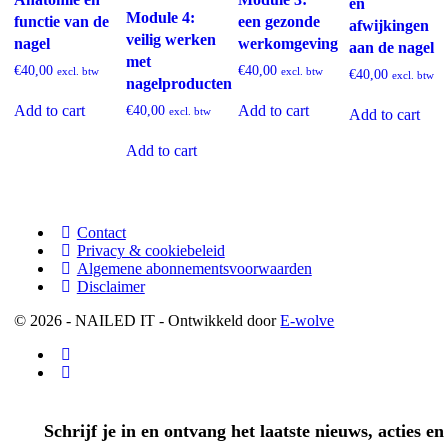
en
Module 4:
functie van de
een gezonde
afwijkingen
veilig werken
nagel
werkomgeving
aan de nagel
met
€
40,00
€
40,00
excl. btw
excl. btw
€
40,00
excl. btw
nagelproducten
Add to cart
Add to cart
€
40,00
excl. btw
Add to cart
Add to cart
Contact
Privacy & cookiebeleid
Algemene abonnementsvoorwaarden
Disclaimer
© 2026 - NAILED IT - Ontwikkeld door
E-wolve
Schrijf je in en ontvang het laatste nieuws, acties en