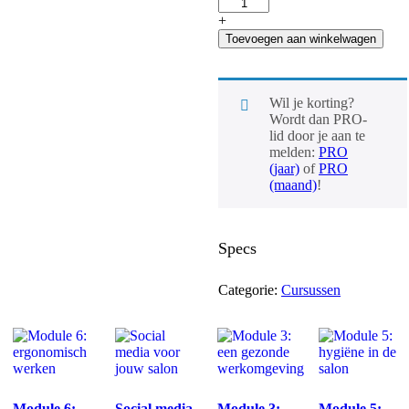
voor
€250,00.
€139,00.
de
+
nagelstylist
Toevoegen aan winkelwagen
hoeveelheid
Wil je korting?
Wordt dan PRO-
lid door je aan te
melden:
PRO
(jaar)
of
PRO
(maand)
!
Specs
Categorie:
Cursussen
Module 6:
Social media
Module 3:
Module 5: