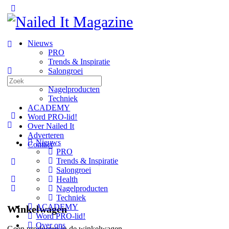
Toggle
Side
Panel
Nieuws
PRO
Trends & Inspiratie
Salongroei
Zoeken
Health
naar:
Nagelproducten
Techniek
ACADEMY
Word PRO-lid!
Over Nailed It
Adverteren
Nieuws
Contact
PRO
Trends & Inspiratie
More
Salongroei
options
Health
Nagelproducten
Techniek
ACADEMY
Winkelwagen
Word PRO-lid!
Over ons
Geen producten in de winkelwagen.