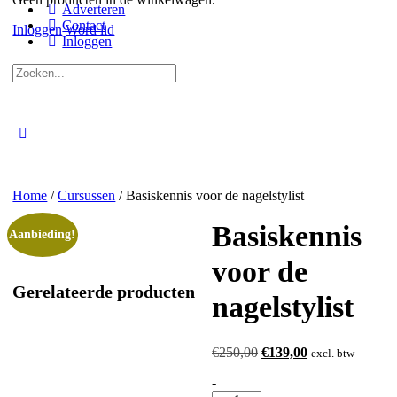
Adverteren
Contact
Inloggen
Word lid
Inloggen
Zoeken
naar:
Close
search
Home
/
Cursussen
/ Basiskennis voor de nagelstylist
Basiskennis
Aanbieding!
voor de
Gerelateerde producten
nagelstylist
Oorspronkelijke
Huidige
€
250,00
€
139,00
excl. btw
prijs
prijs
Basiskennis
-
was:
is: