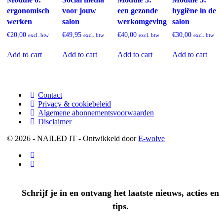
ergonomisch
voor jouw
een gezonde
hygiëne in de
werken
salon
werkomgeving
salon
€
20,00
€
49,95
€
40,00
€
30,00
excl. btw
excl. btw
excl. btw
excl. btw
Add to cart
Add to cart
Add to cart
Add to cart
Contact
Privacy & cookiebeleid
Algemene abonnementsvoorwaarden
Disclaimer
© 2026 - NAILED IT - Ontwikkeld door
E-wolve
Schrijf je in en ontvang het laatste nieuws, acties en
tips.