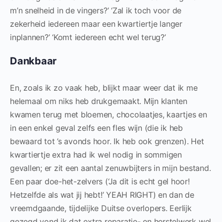
m’n snelheid in de vingers?’ ‘Zal ik toch voor de
zekerheid iedereen maar een kwartiertje langer
inplannen?’ ‘Komt iedereen echt wel terug?’
Dankbaar
En, zoals ik zo vaak heb, blijkt maar weer dat ik me
helemaal om niks heb drukgemaakt. Mijn klanten
kwamen terug met bloemen, chocolaatjes, kaartjes en
in een enkel geval zelfs een fles wijn (die ik heb
bewaard tot ’s avonds hoor. Ik heb ook grenzen). Het
kwartiertje extra had ik wel nodig in sommigen
gevallen; er zit een aantal zenuwbijters in mijn bestand.
Een paar doe-het-zelvers (‘Ja dit is echt gel hoor!
Hetzelfde als wat jij hebt!’ YEAH RIGHT) en dan de
vreemdgaande, tijdelijke Duitse overlopers. Eerlijk
gezegd vond ik dat extra reparatie- en herstelwerk wel