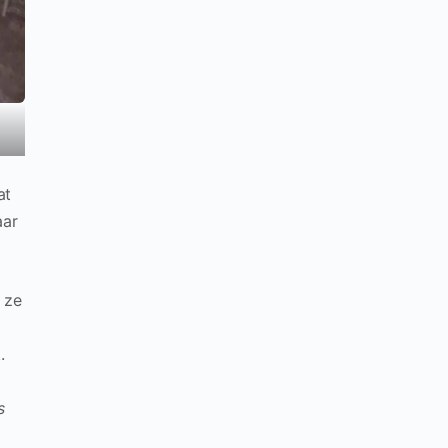
at
aar
 ze
.
s