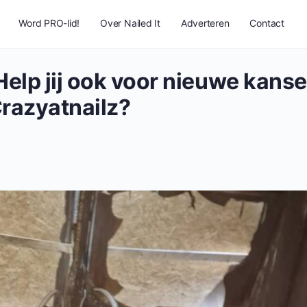
Word PRO-lid!
Over Nailed It
Adverteren
Contact
 Help jij ook voor nieuwe kans
Crazyatnailz?