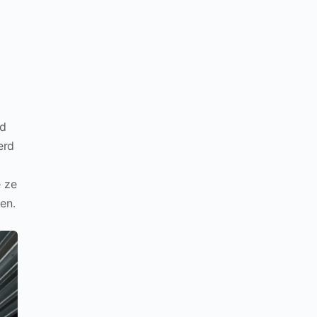
nd
erd
e ze
en.