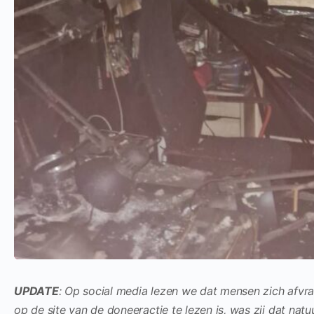
UPDATE
: Op social media lezen we dat mensen zich afvr
op de site van de doneeractie te lezen is, was zij dat natuu