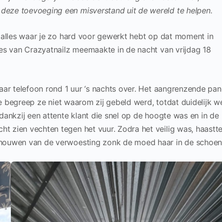
deze toevoeging een misverstand uit de wereld te helpen.
t alles waar je zo hard voor gewerkt hebt op dat moment in
ies van Crazyatnailz meemaakte in de nacht van vrijdag 18
haar telefoon rond 1 uur ‘s nachts over. Het aangrenzende pa
tie begreep ze niet waarom zij gebeld werd, totdat duidelijk w
dankzij een attente klant die snel op de hoogte was en in de
t zien vechten tegen het vuur. Zodra het veilig was, haastt
schouwen van de verwoesting zonk de moed haar in de schoen