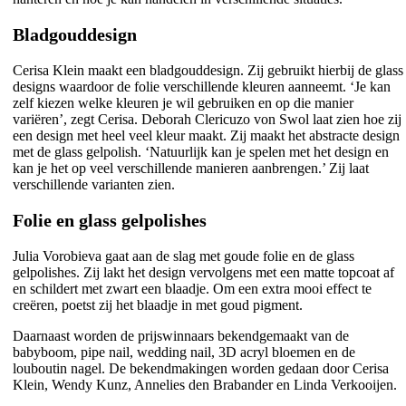
Bladgouddesign
Cerisa Klein maakt een bladgouddesign. Zij gebruikt hierbij de glass
designs waardoor de folie verschillende kleuren aanneemt. ‘Je kan
zelf kiezen welke kleuren je wil gebruiken en op die manier
variëren’, zegt Cerisa. Deborah Clericuzo von Swol laat zien hoe zij
een design met heel veel kleur maakt. Zij maakt het abstracte design
met de glass gelpolish. ‘Natuurlijk kan je spelen met het design en
kan je het op veel verschillende manieren aanbrengen.’ Zij laat
verschillende varianten zien.
Folie en glass gelpolishes
Julia Vorobieva gaat aan de slag met goude folie en de glass
gelpolishes. Zij lakt het design vervolgens met een matte topcoat af
en schildert met zwart een blaadje. Om een extra mooi effect te
creëren, poetst zij het blaadje in met goud pigment.
Daarnaast worden de prijswinnaars bekendgemaakt van de
babyboom, pipe nail, wedding nail, 3D acryl bloemen en de
louboutin nagel. De bekendmakingen worden gedaan door Cerisa
Klein, Wendy Kunz, Annelies den Brabander en Linda Verkooijen.