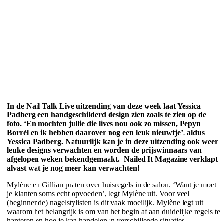
In de Nail Talk Live uitzending van deze week laat Yessica
Padberg een handgeschilderd design zien zoals te zien op de
foto. ‘En mochten jullie die lives nou ook zo missen, Pepyn
Borrèl en ik hebben daarover nog een leuk nieuwtje’, aldus
Yessica Padberg. Natuurlijk kan je in deze uitzending ook weer
leuke designs verwachten en worden de prijswinnaars van
afgelopen weken bekendgemaakt. Nailed It Magazine verklapt
alvast wat je nog meer kan verwachten!
Mylène en Gillian praten over huisregels in de salon. ‘Want je moet
je klanten soms echt opvoeden’, legt Mylène uit. Voor veel
(beginnende) nagelstylisten is dit vaak moeilijk. Mylène legt uit
waarom het belangrijk is om van het begin af aan duidelijke regels te
hanteren en hoe je kan handelen in verschillende situaties.