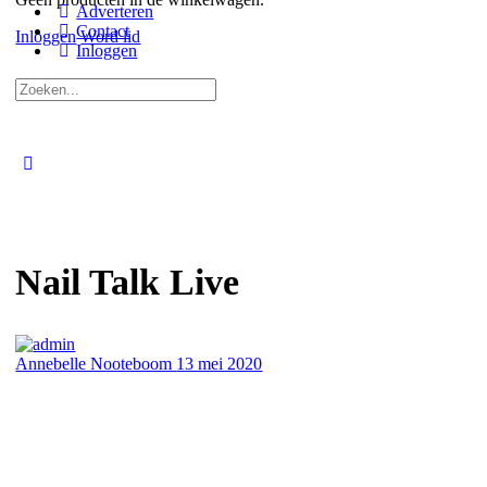
Adverteren
Contact
Inloggen
Word lid
Inloggen
Zoeken
naar:
Close
search
Nail Talk Live
Annebelle Nooteboom
13 mei 2020