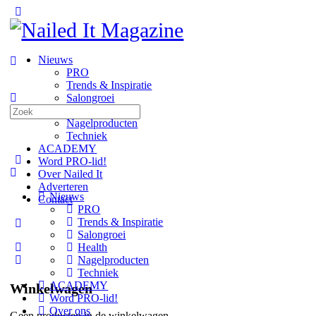
Toggle
Side
Panel
Nieuws
PRO
Trends & Inspiratie
Salongroei
Zoeken
Health
naar:
Nagelproducten
Techniek
ACADEMY
Word PRO-lid!
Over Nailed It
Adverteren
Nieuws
Contact
PRO
Trends & Inspiratie
More
Salongroei
options
Health
Nagelproducten
Techniek
ACADEMY
Winkelwagen
Word PRO-lid!
Over ons
Geen producten in de winkelwagen.