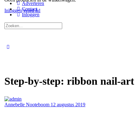
Adverteren
Contact
Inloggen
Word lid
Inloggen
Zoeken
naar:
Close
search
Step-by-step: ribbon nail-art
Annebelle Nooteboom
12 augustus 2019