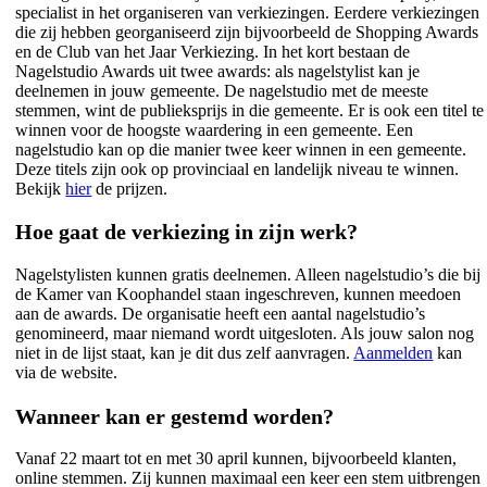
specialist in het organiseren van verkiezingen. Eerdere verkiezingen
die zij hebben georganiseerd zijn bijvoorbeeld de Shopping Awards
en de Club van het Jaar Verkiezing. In het kort bestaan de
Nagelstudio Awards uit twee awards: als nagelstylist kan je
deelnemen in jouw gemeente. De nagelstudio met de meeste
stemmen, wint de publieksprijs in die gemeente. Er is ook een titel te
winnen voor de hoogste waardering in een gemeente. Een
nagelstudio kan op die manier twee keer winnen in een gemeente.
Deze titels zijn ook op provinciaal en landelijk niveau te winnen.
Bekijk
hier
de prijzen.
Hoe gaat de verkiezing in zijn werk?
Nagelstylisten kunnen gratis deelnemen. Alleen nagelstudio’s die bij
de Kamer van Koophandel staan ingeschreven, kunnen meedoen
aan de awards. De organisatie heeft een aantal nagelstudio’s
genomineerd, maar niemand wordt uitgesloten. Als jouw salon nog
niet in de lijst staat, kan je dit dus zelf aanvragen.
Aanmelden
kan
via de website.
Wanneer kan er gestemd worden?
Vanaf 22 maart tot en met 30 april kunnen, bijvoorbeeld klanten,
online stemmen. Zij kunnen maximaal een keer een stem uitbrengen