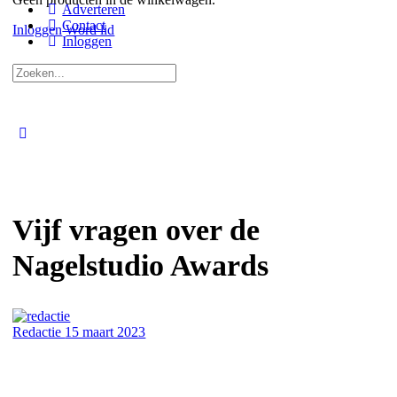
Adverteren
Contact
Inloggen
Word lid
Inloggen
Zoeken
naar:
Close
search
Vijf vragen over de
Nagelstudio Awards
Redactie
15 maart 2023