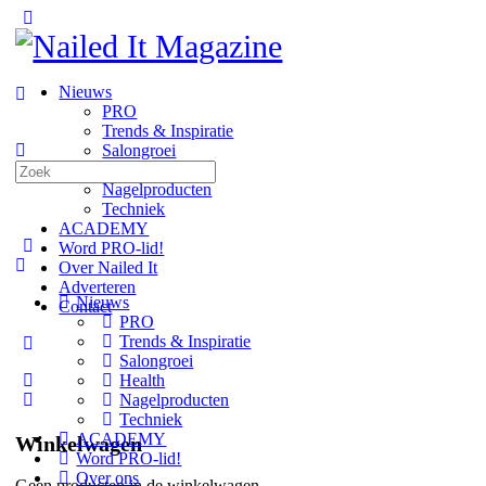
Toggle
Side
Panel
Nieuws
PRO
Trends & Inspiratie
Salongroei
Zoeken
Health
naar:
Nagelproducten
Techniek
ACADEMY
Word PRO-lid!
Over Nailed It
Adverteren
Nieuws
Contact
PRO
Trends & Inspiratie
More
Salongroei
options
Health
Nagelproducten
Techniek
ACADEMY
Winkelwagen
Word PRO-lid!
Over ons
Geen producten in de winkelwagen.