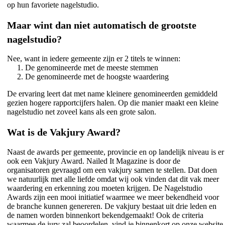
op hun favoriete nagelstudio.
Maar wint dan niet automatisch de grootste
nagelstudio?
Nee, want in iedere gemeente zijn er 2 titels te winnen:
1. De genomineerde met de meeste stemmen
2. De genomineerde met de hoogste waardering
De ervaring leert dat met name kleinere genomineerden gemiddeld
gezien hogere rapportcijfers halen. Op die manier maakt een kleine
nagelstudio net zoveel kans als een grote salon.
Wat is de Vakjury Award?
Naast de awards per gemeente, provincie en op landelijk niveau is er
ook een Vakjury Award. Nailed It Magazine is door de
organisatoren gevraagd om een vakjury samen te stellen. Dat doen
we natuurlijk met alle liefde omdat wij ook vinden dat dit vak meer
waardering en erkenning zou moeten krijgen. De Nagelstudio
Awards zijn een mooi initiatief waarmee we meer bekendheid voor
de branche kunnen genereren. De vakjury bestaat uit drie leden en
de namen worden binnenkort bekendgemaakt! Ook de criteria
waarmee de jury zal beoordelen, vind je binnenkort op onze website