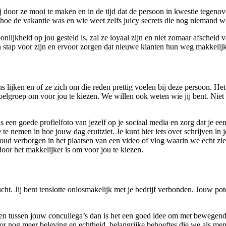
 door ze mooi te maken en in de tijd dat de persoon in kwestie tegenover
et, hoe de vakantie was en wie weet zelfs juicy secrets die nog niemand
lijkheid op jou gesteld is, zal ze loyaal zijn en niet zomaar afscheid 
n stap voor zijn en ervoor zorgen dat nieuwe klanten hun weg makkelijk
ns lijken en of ze zich om die reden prettig voelen bij deze persoon. Het
doelgroep om voor jou te kiezen. We willen ook weten wie jij bent. Niet
s een goede profielfoto van jezelf op je sociaal media en zorg dat je een
te nemen in hoe jouw dag eruitziet. Je kunt hier iets over schrijven in 
r goud verborgen in het plaatsen van een video of vlog waarin we echt z
door het makkelijker is om voor jou te kiezen.
cht. Jij bent tenslotte onlosmakelijk met je bedrijf verbonden. Jouw pot
len tussen jouw concullega’s dan is het een goed idee om met bewegend 
voor nog meer beleving en echtheid, belangrijke behoeftes die we als m