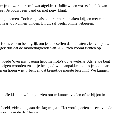
 je zit wordt er heel wat afgekletst. Jullie weten waarschijnlijk van
 weet. Je bouwt een band op met jouw klant.
van je nemen. Toch zal je als ondernemer te maken krijgen met een
 naar jou kunnen vinden. En dit zal veelal online gebeuren.
 is dus enorm belangrijk om je te beseffen dat het laten zien van jouw
 gek dus dat de marketingtrends van 2023 zich vooral richten op
 goede ‘over mij’ pagina hebt met foto’s op je website. Als je toe bent
je eigen woorden en als je het goed wilt aanpakken plaats je ook daar
ien en horen wie jij bent en dat brengt de meeste beleving. We kunnen
entiële klanten willen jou zien om te kunnen voelen of ze bij jou in
beeld, video dus, aan de slag te gaan. Het wordt gezien als een van de
ens vandaag de dag hebben.