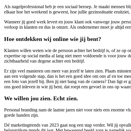
Als nagelprofessional heb je een sociaal beroep. Je maakt mensen blij
elkaar hoe het weekend is geweest, hoe jullie gezinssituatie eruitzi
Wanneer jij goed werk levert en jouw klant ook vanwege jouw persoon
verloop in klanten en dus in omzet. Als ondernemer moet je altijd ee
Hoe ontdekken wij online wie jij bent?
Klanten willen weten wie de persoon achter het bedrijf is, of ze op o
expertise op social media al lang niet meer voldoende is voor jouw 
zichtbaarheid van degene achter een bedrijf.
Er zijn veel manieren om meer van jezelf te laten zien. Plaats minsten
aan een volgende stap, dan is het een goed idee om ons af en toe mee 
een foto van jezelf bij. Ben jij niet bang van de camera? Dan ligt e
ons goed inleven in wie jij bent, dat roept een gevoel in ons op waar
We willen jou zien. Echt zien.
Personal branding nam de laatste jaren niet voor niets een enorme vlu
goede handen zijn.
Dé marketingtrends van 2023 gaat nog een stap verder. Wil jij opval
belangrijkste trends dit jaar. Met bewegend beeld zorg je namelijk 