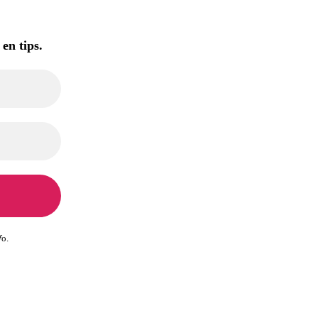
 en tips.
f
o.