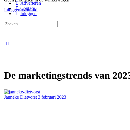
Adverteren
Contact
Inloggen
Word lid
Inloggen
Zoeken
naar:
Close
search
De marketingstrends van 2023
Janneke Dietvorst
3 februari 2023