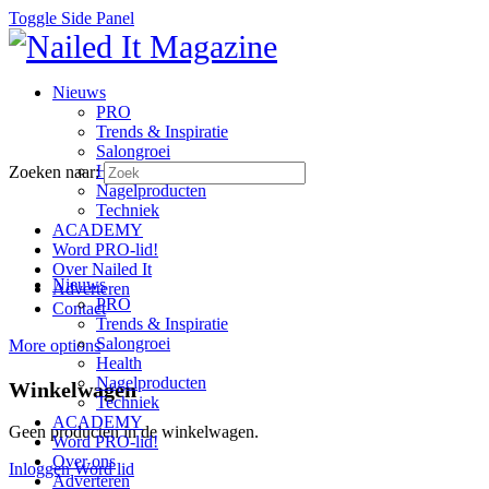
Toggle Side Panel
Nieuws
PRO
Trends & Inspiratie
Salongroei
Health
Zoeken naar:
Nagelproducten
Techniek
ACADEMY
Word PRO-lid!
Over Nailed It
Nieuws
Adverteren
PRO
Contact
Trends & Inspiratie
Salongroei
More options
Health
Nagelproducten
Winkelwagen
Techniek
ACADEMY
Geen producten in de winkelwagen.
Word PRO-lid!
Over ons
Inloggen
Word lid
Adverteren