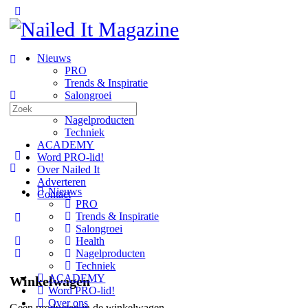
Toggle
Side
Panel
Nieuws
PRO
Trends & Inspiratie
Salongroei
Zoeken
Health
naar:
Nagelproducten
Techniek
ACADEMY
Word PRO-lid!
Over Nailed It
Adverteren
Nieuws
Contact
PRO
Trends & Inspiratie
More
Salongroei
options
Health
Nagelproducten
Techniek
ACADEMY
Winkelwagen
Word PRO-lid!
Over ons
Geen producten in de winkelwagen.