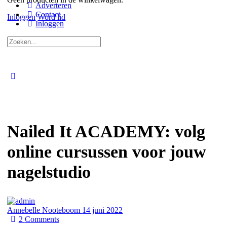
Adverteren
Contact
Inloggen
Word lid
Inloggen
Zoeken
naar:
Close
search
Nailed It ACADEMY: volg
online cursussen voor jouw
nagelstudio
Annebelle Nooteboom
14 juni 2022
2
Comments